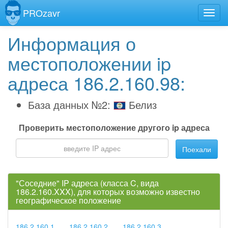
PROzavr
Информация о
местоположении ip
адреса 186.2.160.98:
База данных №2:
Белиз
Проверить местоположение другого ip адреса
Поехали
"Соседние" IP адреса (класса C, вида
186.2.160.XXX), для которых возможно известно
географическое положение
186.2.160.1
186.2.160.2
186.2.160.3