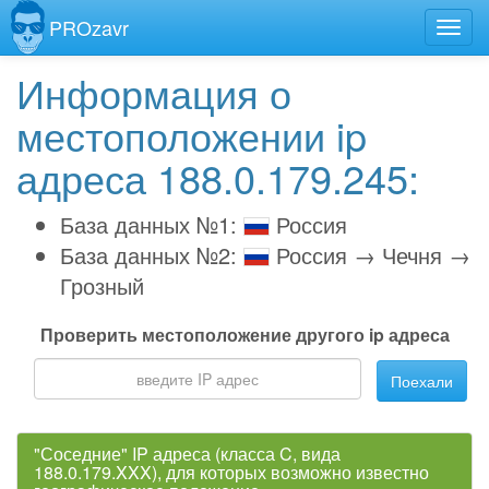
PROzavr
Информация о
местоположении ip
адреса 188.0.179.245:
База данных №1:
Россия
База данных №2:
Россия → Чечня →
Грозный
Проверить местоположение другого ip адреса
Поехали
"Соседние" IP адреса (класса C, вида
188.0.179.XXX), для которых возможно известно