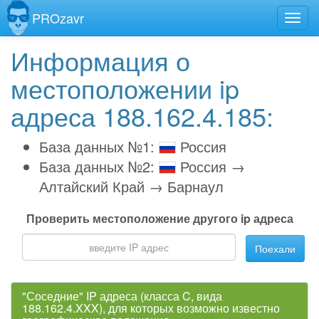
PROzavr
Информация о
местоположении ip
адреса 188.162.4.185:
База данных №1:
Россия
База данных №2:
Россия →
Алтайский Край → Барнаул
Проверить местоположение другого ip адреса
Поехали
"Соседние" IP адреса (класса C, вида
188.162.4.XXX), для которых возможно известно