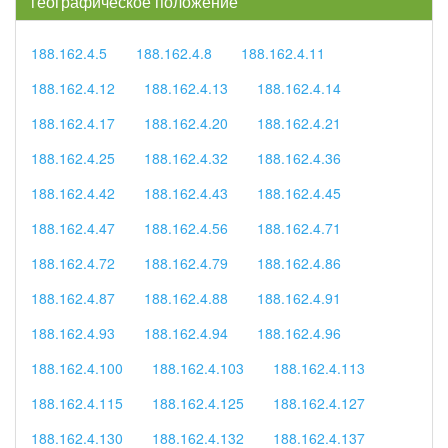
географическое положение
188.162.4.5
188.162.4.8
188.162.4.11
188.162.4.12
188.162.4.13
188.162.4.14
188.162.4.17
188.162.4.20
188.162.4.21
188.162.4.25
188.162.4.32
188.162.4.36
188.162.4.42
188.162.4.43
188.162.4.45
188.162.4.47
188.162.4.56
188.162.4.71
188.162.4.72
188.162.4.79
188.162.4.86
188.162.4.87
188.162.4.88
188.162.4.91
188.162.4.93
188.162.4.94
188.162.4.96
188.162.4.100
188.162.4.103
188.162.4.113
188.162.4.115
188.162.4.125
188.162.4.127
188.162.4.130
188.162.4.132
188.162.4.137