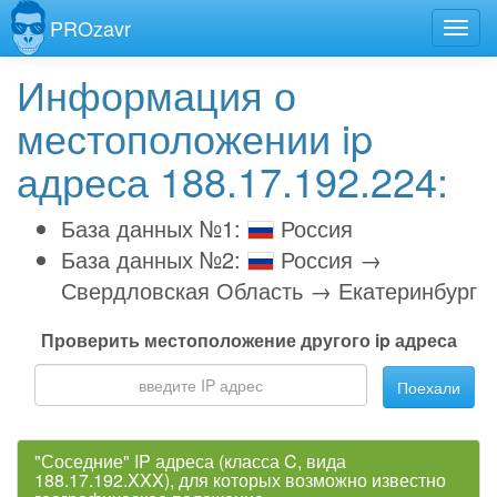
PROzavr
Информация о
местоположении ip
адреса 188.17.192.224:
База данных №1:
Россия
База данных №2:
Россия →
Свердловская Область → Екатеринбург
Проверить местоположение другого ip адреса
Поехали
"Соседние" IP адреса (класса C, вида
188.17.192.XXX), для которых возможно известно