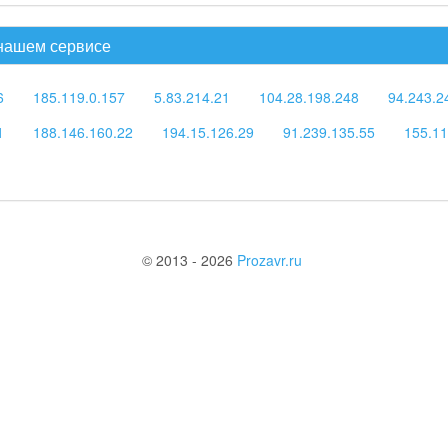
 нашем сервисе
6
185.119.0.157
5.83.214.21
104.28.198.248
94.243.2
1
188.146.160.22
194.15.126.29
91.239.135.55
155.11
© 2013 - 2026
Prozavr.ru