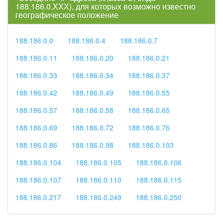
188.186.0.XXX), для которых возможно известно
географическое положение
188.186.0.0
188.186.0.4
188.186.0.7
188.186.0.11
188.186.0.20
188.186.0.21
188.186.0.33
188.186.0.34
188.186.0.37
188.186.0.42
188.186.0.49
188.186.0.55
188.186.0.57
188.186.0.58
188.186.0.65
188.186.0.69
188.186.0.72
188.186.0.76
188.186.0.86
188.186.0.98
188.186.0.103
188.186.0.104
188.186.0.105
188.186.0.106
188.186.0.107
188.186.0.110
188.186.0.115
188.186.0.217
188.186.0.249
188.186.0.250