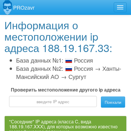
PROzavr
Информация о
местоположении ip
адреса 188.19.167.33:
База данных №1:
Россия
База данных №2:
Россия → Ханты-
Мансийский АО → Сургут
Проверить местоположение другого ip адреса
Поехали
"Соседние" IP адреса (класса C, вида
188.19.167.XXX), для которых возможно известно