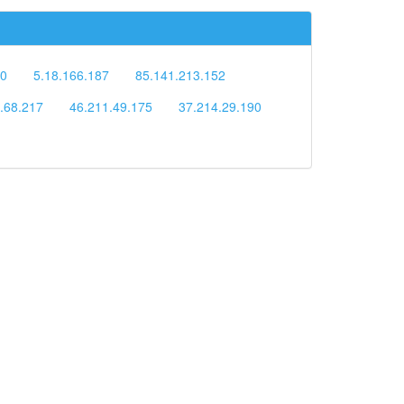
50
5.18.166.187
85.141.213.152
.68.217
46.211.49.175
37.214.29.190