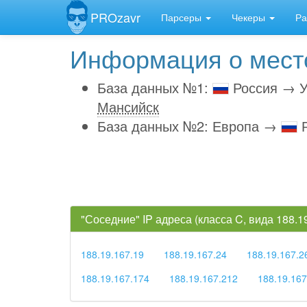
PROzavr
Парсеры
Чекеры
Ра
Информация о место
База данных №1:
Россия → У
Мансийск
База данных №2: Европа →
Р
"Соседние" IP адреса (класса C, вида 188.
188.19.167.19
188.19.167.24
188.19.167.2
188.19.167.174
188.19.167.212
188.19.167