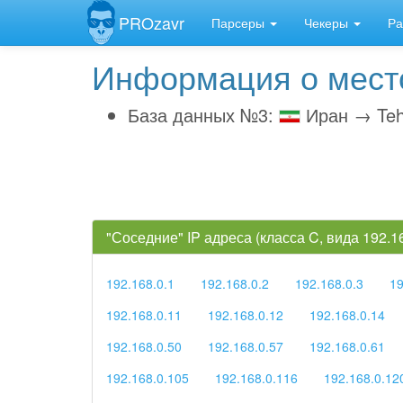
PROzavr
Парсеры
Чекеры
Ра
Информация о место
База данных №3:
Иран → Teh
"Соседние" IP адреса (класса C, вида 192.
192.168.0.1
192.168.0.2
192.168.0.3
19
192.168.0.11
192.168.0.12
192.168.0.14
192.168.0.50
192.168.0.57
192.168.0.61
192.168.0.105
192.168.0.116
192.168.0.12