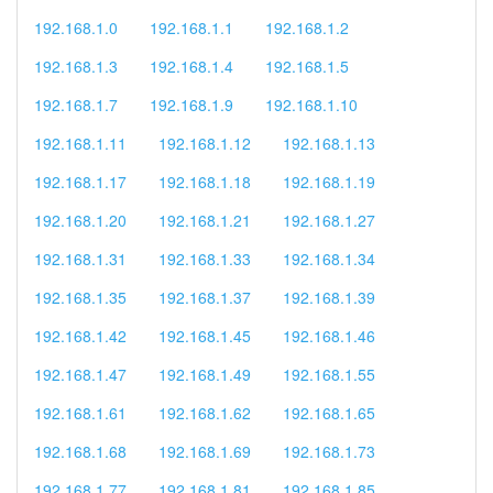
192.168.1.0
192.168.1.1
192.168.1.2
192.168.1.3
192.168.1.4
192.168.1.5
192.168.1.7
192.168.1.9
192.168.1.10
192.168.1.11
192.168.1.12
192.168.1.13
192.168.1.17
192.168.1.18
192.168.1.19
192.168.1.20
192.168.1.21
192.168.1.27
192.168.1.31
192.168.1.33
192.168.1.34
192.168.1.35
192.168.1.37
192.168.1.39
192.168.1.42
192.168.1.45
192.168.1.46
192.168.1.47
192.168.1.49
192.168.1.55
192.168.1.61
192.168.1.62
192.168.1.65
192.168.1.68
192.168.1.69
192.168.1.73
192.168.1.77
192.168.1.81
192.168.1.85