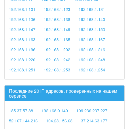
192.168.1.101
192.168.1.123
192.168.1.131
192.168.1.136
192.168.1.138
192.168.1.140
192.168.1.147
192.168.1.149
192.168.1.153
192.168.1.163
192.168.1.165
192.168.1.167
192.168.1.196
192.168.1.202
192.168.1.216
192.168.1.220
192.168.1.242
192.168.1.248
192.168.1.251
192.168.1.253
192.168.1.254
Последние 20 IP адресов, проверенных на нашем
сервисе
185.37.57.88
192.168.0.140
109.236.237.227
52.167.144.216
104.28.156.68
37.214.63.177