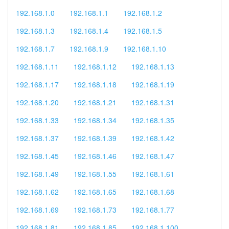
192.168.1.0
192.168.1.1
192.168.1.2
192.168.1.3
192.168.1.4
192.168.1.5
192.168.1.7
192.168.1.9
192.168.1.10
192.168.1.11
192.168.1.12
192.168.1.13
192.168.1.17
192.168.1.18
192.168.1.19
192.168.1.20
192.168.1.21
192.168.1.31
192.168.1.33
192.168.1.34
192.168.1.35
192.168.1.37
192.168.1.39
192.168.1.42
192.168.1.45
192.168.1.46
192.168.1.47
192.168.1.49
192.168.1.55
192.168.1.61
192.168.1.62
192.168.1.65
192.168.1.68
192.168.1.69
192.168.1.73
192.168.1.77
192.168.1.81
192.168.1.85
192.168.1.100