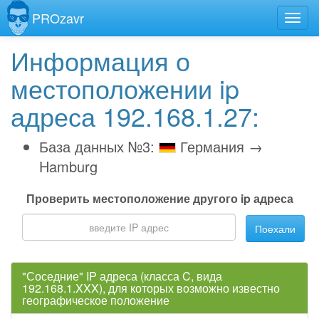
PROzavr
Информация о
местоположении ip
адреса 192.168.1.27:
База данных №3:
Германия →
Hamburg
Проверить местоположение другого ip адреса
Поехали
"Соседние" IP адреса (класса C, вида
192.168.1.XXX), для которых возможно известно
географическое положение