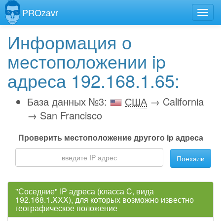
PROzavr
Информация о
местоположении ip
адреса 192.168.1.65:
База данных №3:
США
→ California
→ San Francisco
Проверить местоположение другого ip адреса
Поехали
"Соседние" IP адреса (класса C, вида
192.168.1.XXX), для которых возможно известно
географическое положение