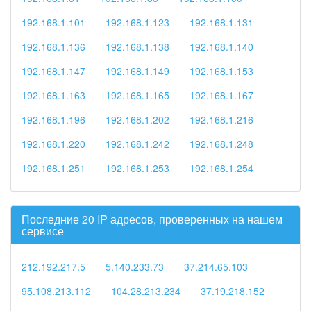
192.168.1.101
192.168.1.123
192.168.1.131
192.168.1.136
192.168.1.138
192.168.1.140
192.168.1.147
192.168.1.149
192.168.1.153
192.168.1.163
192.168.1.165
192.168.1.167
192.168.1.196
192.168.1.202
192.168.1.216
192.168.1.220
192.168.1.242
192.168.1.248
192.168.1.251
192.168.1.253
192.168.1.254
Последние 20 IP адресов, проверенных на нашем
сервисе
212.192.217.5
5.140.233.73
37.214.65.103
95.108.213.112
104.28.213.234
37.19.218.152