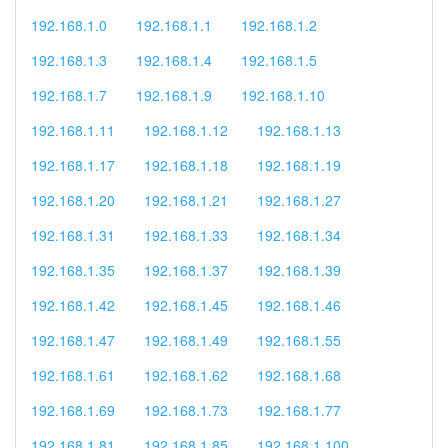
192.168.1.0
192.168.1.1
192.168.1.2
192.168.1.3
192.168.1.4
192.168.1.5
192.168.1.7
192.168.1.9
192.168.1.10
192.168.1.11
192.168.1.12
192.168.1.13
192.168.1.17
192.168.1.18
192.168.1.19
192.168.1.20
192.168.1.21
192.168.1.27
192.168.1.31
192.168.1.33
192.168.1.34
192.168.1.35
192.168.1.37
192.168.1.39
192.168.1.42
192.168.1.45
192.168.1.46
192.168.1.47
192.168.1.49
192.168.1.55
192.168.1.61
192.168.1.62
192.168.1.68
192.168.1.69
192.168.1.73
192.168.1.77
192.168.1.81
192.168.1.85
192.168.1.100