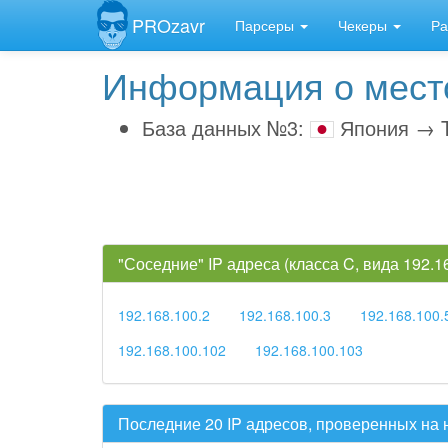
PROzavr
Парсеры
Чекеры
Ра
Информация о место
База данных №3:
Япония → T
"Соседние" IP адреса (класса C, вида 192.
192.168.100.2
192.168.100.3
192.168.100.
192.168.100.102
192.168.100.103
Последние 20 IP адресов, проверенных на