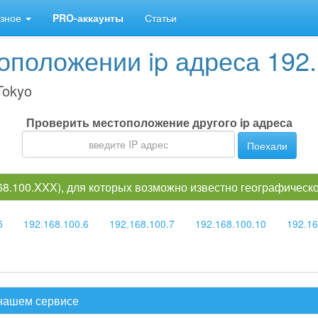
зное
PRO-аккаунты
Статьи
положении ip адреса 192.
okyo
Проверить местоположение другого ip адреса
Поехали
168.100.XXX), для которых возможно известно географичес
5
192.168.100.6
192.168.100.7
192.168.100.10
192.16
 нашем сервисе