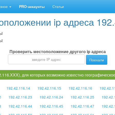
зное
PRO-аккаунты
Статьи
положении ip адреса 192.
ы
ы
Проверить местоположение другого ip адреса
Поехали
42.116.XXX), для которых возможно известно географическ
192.42.116.14
192.42.116.15
192.42.116.16
192.42.1
2
192.42.116.23
192.42.116.24
192.42.116.25
192.42.
3
192.42.116.44
192.42.116.45
192.42.116.47
192.42.
5
192.42.116.59
192.42.116.60
192.42.116.61
192.42.