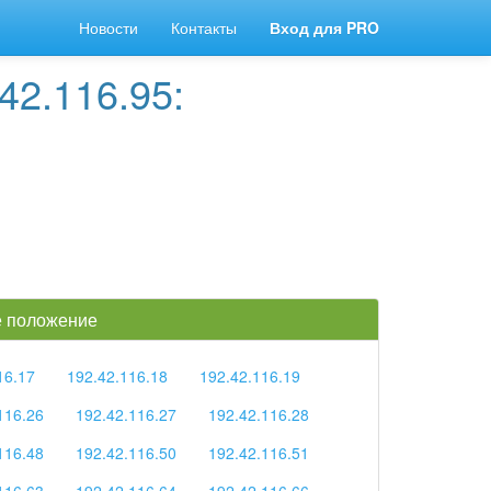
Новости
Контакты
Вход для PRO
42.116.95:
ое положение
16.17
192.42.116.18
192.42.116.19
116.26
192.42.116.27
192.42.116.28
116.48
192.42.116.50
192.42.116.51
116.63
192.42.116.64
192.42.116.66