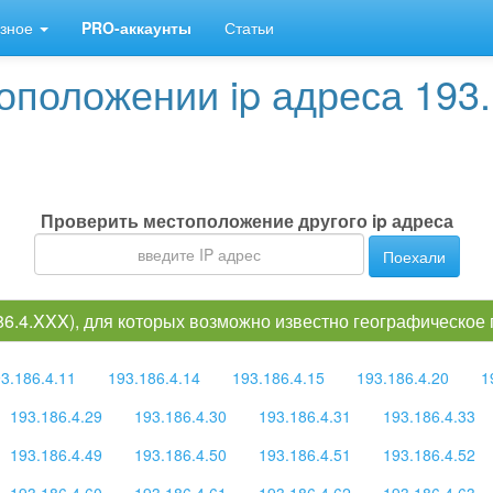
зное
PRO-аккаунты
Статьи
положении ip адреса 193.
Проверить местоположение другого ip адреса
Поехали
186.4.XXX), для которых возможно известно географическое
3.186.4.11
193.186.4.14
193.186.4.15
193.186.4.20
1
193.186.4.29
193.186.4.30
193.186.4.31
193.186.4.33
193.186.4.49
193.186.4.50
193.186.4.51
193.186.4.52
193.186.4.60
193.186.4.61
193.186.4.62
193.186.4.63