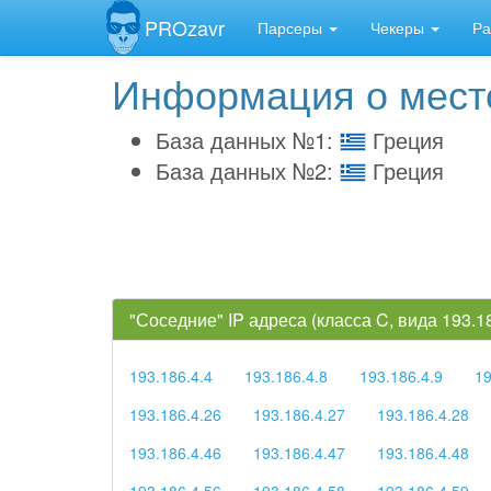
PROzavr
Парсеры
Чекеры
Ра
Информация о место
База данных №1:
Греция
База данных №2:
Греция
"Соседние" IP адреса (класса C, вида 193.
193.186.4.4
193.186.4.8
193.186.4.9
19
193.186.4.26
193.186.4.27
193.186.4.28
193.186.4.46
193.186.4.47
193.186.4.48
193.186.4.56
193.186.4.58
193.186.4.59