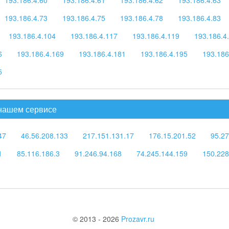
193.186.4.73
193.186.4.75
193.186.4.78
193.186.4.83
193.186.4.104
193.186.4.117
193.186.4.119
193.186.4
6
193.186.4.169
193.186.4.181
193.186.4.195
193.186
5
 нашем сервисе
47
46.56.208.133
217.151.131.17
176.15.201.52
95.27
1
85.116.186.3
91.246.94.168
74.245.144.159
150.228
© 2013 - 2026
Prozavr.ru