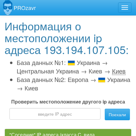
PROzavr
Информация о
местоположении ip
адреса 193.194.107.105:
База данных №1:
Украина →
Центральная Украина → Киев →
Киев
База данных №2: Европа →
Украина
→ Киев
Проверить местоположение другого ip адреса
Поехали
"Соседние" IP адреса (класса C, вида