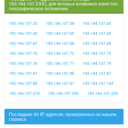
193.194.107.XXX), для которых возможно известно
географическое положение
193.194.107.33
193.194.107.38
193.194.107.40
193.194.107.45
193.194.107.65
193.194.107.66
193.194.107.67
193.194.107.68
193.194.107.69
193.194.107.70
193.194.107.72
193.194.107.73
193.194.107.76
193.194.107.77
193.194.107.79
193.194.107.81
193.194.107.86
193.194.107.87
193.194.107.88
193.194.107.91
193.194.107.165
193.194.107.219
193.194.107.250
193.194.107.253
Последние 20 IP адресов, проверенных на нашем
сервисе