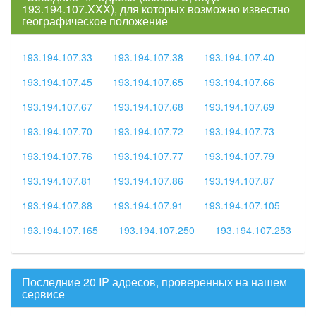
193.194.107.XXX), для которых возможно известно
географическое положение
193.194.107.33
193.194.107.38
193.194.107.40
193.194.107.45
193.194.107.65
193.194.107.66
193.194.107.67
193.194.107.68
193.194.107.69
193.194.107.70
193.194.107.72
193.194.107.73
193.194.107.76
193.194.107.77
193.194.107.79
193.194.107.81
193.194.107.86
193.194.107.87
193.194.107.88
193.194.107.91
193.194.107.105
193.194.107.165
193.194.107.250
193.194.107.253
Последние 20 IP адресов, проверенных на нашем
сервисе