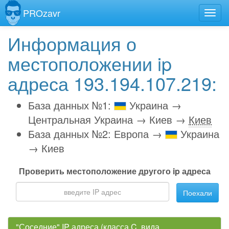
PROzavr
Информация о
местоположении ip
адреса 193.194.107.219:
База данных №1:
Украина →
Центральная Украина → Киев →
Киев
База данных №2: Европа →
Украина
→ Киев
Проверить местоположение другого ip адреса
Поехали
"Соседние" IP адреса (класса C, вида