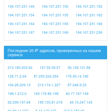
194.107.231.149
194.107.231.150
194.107.231.152
194.107.231.154
194.107.231.155
194.107.231.162
194.107.231.164
194.107.231.165
194.107.231.166
194.107.231.167
194.107.231.169
194.107.231.236
Последние 20 IP адресов, проверенных на нашем
сервисе
213.180.203.92
157.55.39.57
36.139.121.88
128.71.2.64
87.250.224.254
176.59.14.185
104.28.229.13
213.174.1.227
87.246.9.23
198.1.212.0
193.176.86.138
40.77.167.149
62.209.157.64
195.133.81.219
45.10.247.143
91.90.11.237
5.44.170.120
212.3.150.96