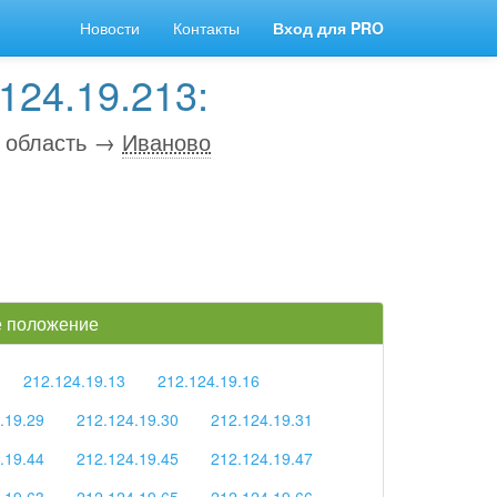
Новости
Контакты
Вход для PRO
124.19.213:
 область →
Иваново
ое положение
212.124.19.13
212.124.19.16
.19.29
212.124.19.30
212.124.19.31
.19.44
212.124.19.45
212.124.19.47
.19.63
212.124.19.65
212.124.19.66