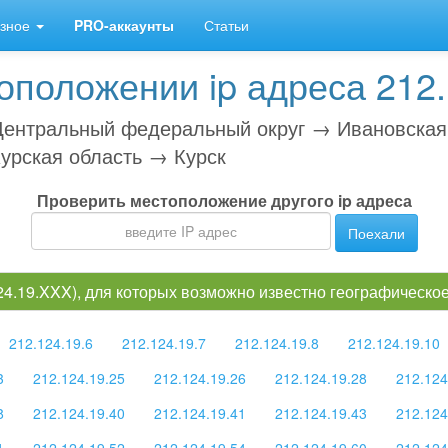
зное
PRO-аккаунты
Статьи
положении ip адреса 212.
ентральный федеральный округ → Ивановская
урская область → Курск
Проверить местоположение другого ip адреса
Поехали
124.19.XXX), для которых возможно известно географическ
212.124.19.6
212.124.19.7
212.124.19.8
212.124.19.10
3
212.124.19.25
212.124.19.26
212.124.19.28
212.124
8
212.124.19.40
212.124.19.41
212.124.19.43
212.124
1
212.124.19.52
212.124.19.54
212.124.19.60
212.124