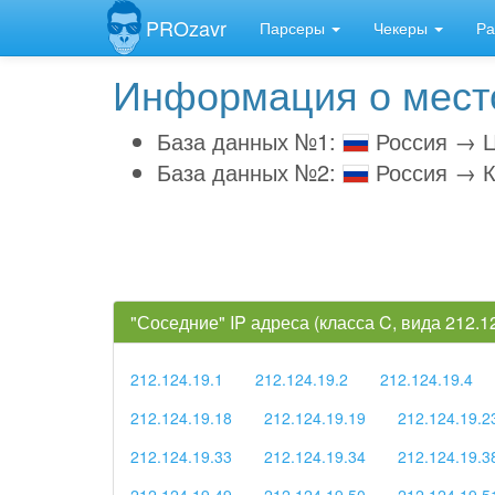
PROzavr
Парсеры
Чекеры
Ра
Информация о место
База данных №1:
Россия → Ц
База данных №2:
Россия → К
"Соседние" IP адреса (класса C, вида 212.
212.124.19.1
212.124.19.2
212.124.19.4
212.124.19.18
212.124.19.19
212.124.19.2
212.124.19.33
212.124.19.34
212.124.19.3
212.124.19.49
212.124.19.50
212.124.19.5