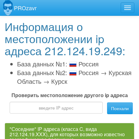
PROzavr
Информация о
местоположении ip
адреса 212.124.19.249:
База данных №1:
Россия
База данных №2:
Россия → Курская
Область → Курск
Проверить местоположение другого ip адреса
Поехали
"Соседние" IP адреса (класса C, вида
212.124.19.XXX), для которых возможно известно