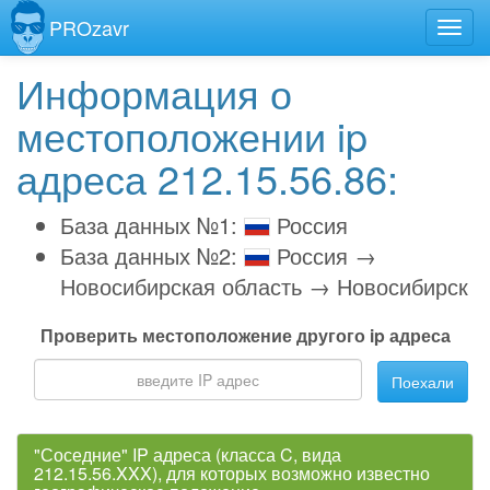
PROzavr
Информация о
местоположении ip
адреса 212.15.56.86:
База данных №1:
Россия
База данных №2:
Россия →
Новосибирская область → Новосибирск
Проверить местоположение другого ip адреса
Поехали
"Соседние" IP адреса (класса C, вида
212.15.56.XXX), для которых возможно известно