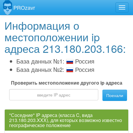
PROzavr
Информация о
местоположении ip
адреса 213.180.203.166:
База данных №1:
Россия
База данных №2:
Россия
Проверить местоположение другого ip адреса
Поехали
"Соседние" IP адреса (класса C, вида
213.180.203.XXX), для которых возможно известно
географическое положение