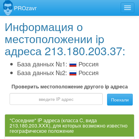
PROzavr
Информация о
местоположении ip
адреса 213.180.203.37:
База данных №1:
Россия
База данных №2:
Россия
Проверить местоположение другого ip адреса
Поехали
"Соседние" IP адреса (класса C, вида
213.180.203.XXX), для которых возможно известно
географическое положение