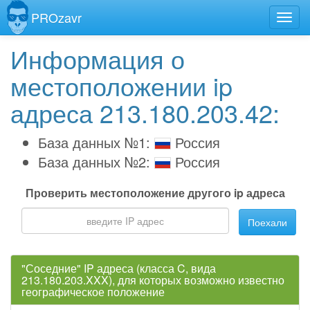
PROzavr
Информация о
местоположении ip
адреса 213.180.203.42:
База данных №1:
Россия
База данных №2:
Россия
Проверить местоположение другого ip адреса
Поехали
"Соседние" IP адреса (класса C, вида
213.180.203.XXX), для которых возможно известно
географическое положение