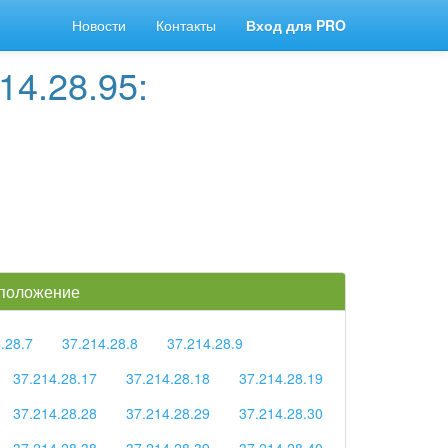
Новости
Контакты
Вход для PRO
14.28.95:
 положение
.28.7
37.214.28.8
37.214.28.9
37.214.28.17
37.214.28.18
37.214.28.19
37.214.28.28
37.214.28.29
37.214.28.30
37.214.28.38
37.214.28.39
37.214.28.40