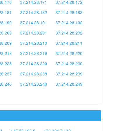
28.170
37.214.28.171
37.214.28.172
28.181
37.214.28.182
37.214.28.183
28.190
37.214.28.191
37.214.28.192
28.200
37.214.28.201
37.214.28.202
28.209
37.214.28.210
37.214.28.211
28.218
37.214.28.219
37.214.28.220
28.228
37.214.28.229
37.214.28.230
28.237
37.214.28.238
37.214.28.239
28.246
37.214.28.248
37.214.28.249
.4
147.30.106.9
176.104.7.110