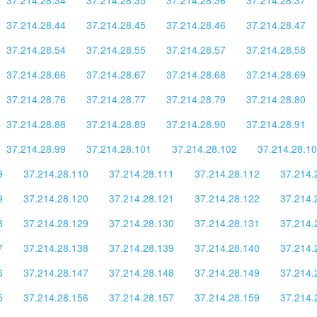
37.214.28.44
37.214.28.45
37.214.28.46
37.214.28.47
37.214.28.54
37.214.28.55
37.214.28.57
37.214.28.58
37.214.28.66
37.214.28.67
37.214.28.68
37.214.28.69
37.214.28.76
37.214.28.77
37.214.28.79
37.214.28.80
37.214.28.88
37.214.28.89
37.214.28.90
37.214.28.91
37.214.28.99
37.214.28.101
37.214.28.102
37.214.28.1
9
37.214.28.110
37.214.28.111
37.214.28.112
37.214.
9
37.214.28.120
37.214.28.121
37.214.28.122
37.214.
8
37.214.28.129
37.214.28.130
37.214.28.131
37.214.
7
37.214.28.138
37.214.28.139
37.214.28.140
37.214.
6
37.214.28.147
37.214.28.148
37.214.28.149
37.214.
5
37.214.28.156
37.214.28.157
37.214.28.159
37.214.