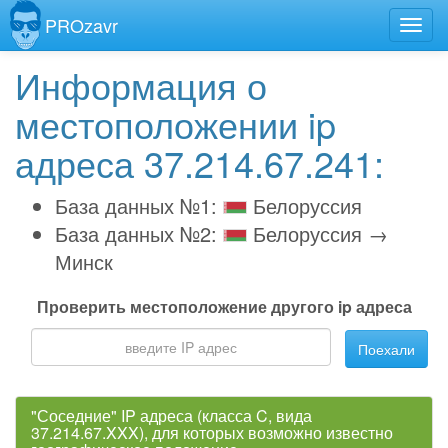
PROzavr
Информация о
местоположении ip
адреса 37.214.67.241:
База данных №1:
Белоруссия
База данных №2:
Белоруссия →
Минск
Проверить местоположение другого ip адреса
Поехали
"Соседние" IP адреса (класса C, вида
37.214.67.XXX), для которых возможно известно