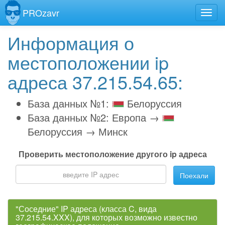
PROzavr
Информация о
местоположении ip
адреса 37.215.54.65:
База данных №1:
Белоруссия
База данных №2: Европа →
Белоруссия → Минск
Проверить местоположение другого ip адреса
Поехали
"Соседние" IP адреса (класса C, вида
37.215.54.XXX), для которых возможно известно