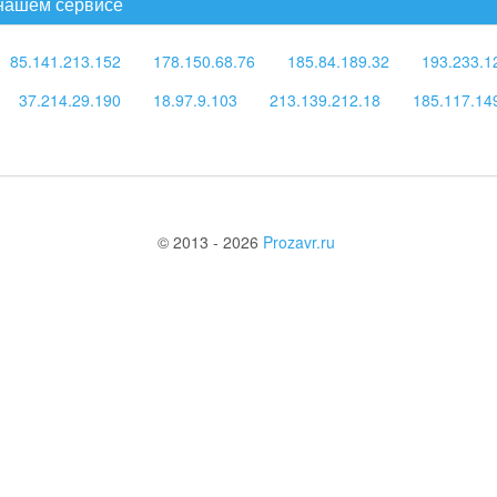
 нашем сервисе
85.141.213.152
178.150.68.76
185.84.189.32
193.233.1
37.214.29.190
18.97.9.103
213.139.212.18
185.117.14
© 2013 - 2026
Prozavr.ru