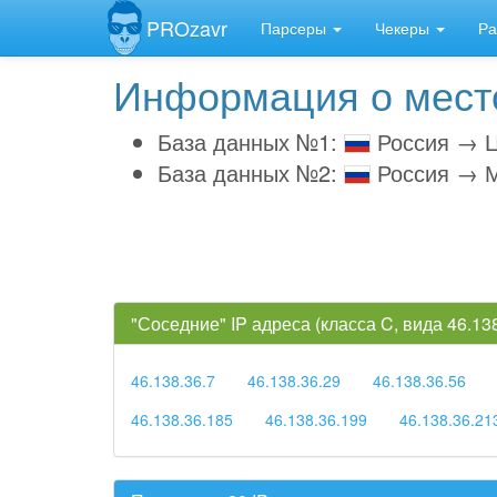
PROzavr
Парсеры
Чекеры
Ра
Информация о место
База данных №1:
Россия → Ц
База данных №2:
Россия → М
"Соседние" IP адреса (класса C, вида 46.1
46.138.36.7
46.138.36.29
46.138.36.56
46.138.36.185
46.138.36.199
46.138.36.21