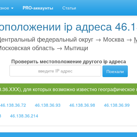
зное
PRO-аккаунты
Статьи
положении ip адреса 46.1
ентральный федеральный округ → Москва →
осковская область → Мытищи
Проверить местоположение другого ip адреса
Поехали
38.36.XXX), для которых возможно известно географическое
46.138.36.72
46.138.36.93
46.138.36.98
46.138.36.99
3
46.138.36.214