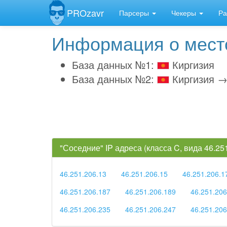
PROzavr
Парсеры
Чекеры
Ра
Информация о место
База данных №1:
Киргизия
База данных №2:
Киргизия →
"Соседние" IP адреса (класса C, вида 46.2
46.251.206.13
46.251.206.15
46.251.206.1
46.251.206.187
46.251.206.189
46.251.206
46.251.206.235
46.251.206.247
46.251.206