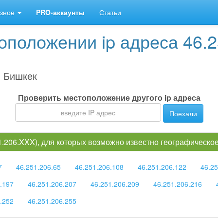
зное
PRO-аккаунты
Статьи
положении ip адреса 46.2
 Бишкек
Проверить местоположение другого ip адреса
Поехали
51.206.XXX), для которых возможно известно географическ
7
46.251.206.65
46.251.206.108
46.251.206.122
46.25
.197
46.251.206.207
46.251.206.209
46.251.206.216
.252
46.251.206.255