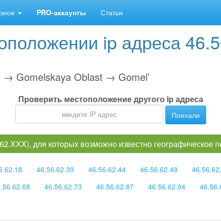
зное
PRO-аккаунты
Статьи
положении ip адреса 46.5
я
 → Gomelskaya Oblast → Gomel’
Проверить местоположение другого ip адреса
Поехали
6.62.XXX), для которых возможно известно географическое 
6.62.18
46.56.62.39
46.56.62.44
46.56.62.49
46.56.62
.56.62.68
46.56.62.73
46.56.62.87
46.56.62.94
46.56.