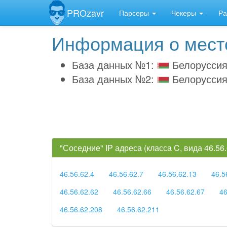
PROzavr
Парсеры
Чекеры
Ра
Информация о место
База данных №1:
Белорусси
База данных №2:
Белоруссия
"Соседние" IP адреса (класса C, вида 46.5
46.56.62.4
46.56.62.7
46.56.62.13
46.5
46.56.62.62
46.56.62.66
46.56.62.67
46
46.56.62.208
46.56.62.211