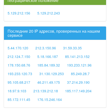
географическое положение
5.129.212.156
5.129.212.243
Последние 20 IP адресов, проверенных на нашем
сервисе
5.44.170.120
212.3.150.96
31.59.33.35
212.124.7.150
5.18.166.187
85.141.213.152
178.150.68.76
185.84.189.32
193.233.121.96
193.233.120.73
31.130.129.253
85.249.28.7
95.105.68.217
46.211.49.175
37.214.29.190
18.97.9.103
213.139.212.18
185.117.149.204
85.172.111.45
176.15.246.164