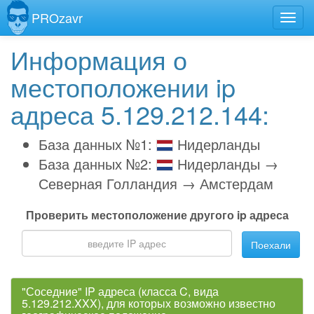
PROzavr
Информация о
местоположении ip
адреса 5.129.212.144:
База данных №1:
Нидерланды
База данных №2:
Нидерланды →
Северная Голландия → Амстердам
Проверить местоположение другого ip адреса
Поехали
"Соседние" IP адреса (класса C, вида
5.129.212.XXX), для которых возможно известно