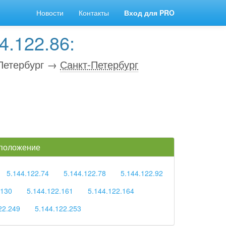
Новости
Контакты
Вход для PRO
4.122.86:
Петербург →
Санкт-Петербург
 положение
5.144.122.74
5.144.122.78
5.144.122.92
.130
5.144.122.161
5.144.122.164
22.249
5.144.122.253