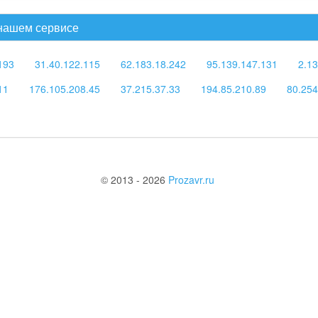
 нашем сервисе
193
31.40.122.115
62.183.18.242
95.139.147.131
2.13
11
176.105.208.45
37.215.37.33
194.85.210.89
80.254
© 2013 - 2026
Prozavr.ru