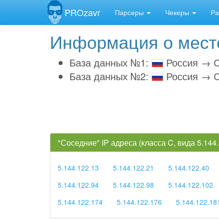
PROzavr
Парсеры
Чекеры
Ра
Информация о место
База данных №1:
Россия → С
База данных №2:
Россия → С
"Соседние" IP адреса (класса C, вида 5.14
5.144.122.13
5.144.122.21
5.144.122.40
5.144.122.94
5.144.122.98
5.144.122.102
5.144.122.174
5.144.122.176
5.144.122.18