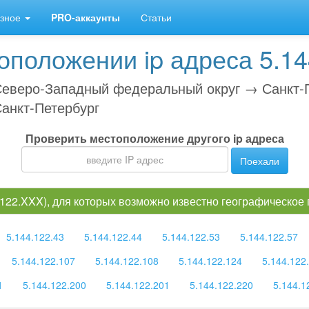
зное
PRO-аккаунты
Статьи
положении ip адреса 5.14
еверо-Западный федеральный округ → Санкт-
анкт-Петербург
Проверить местоположение другого ip адреса
Поехали
4.122.XXX), для которых возможно известно географическое
5.144.122.43
5.144.122.44
5.144.122.53
5.144.122.57
5.144.122.107
5.144.122.108
5.144.122.124
5.144.122
1
5.144.122.200
5.144.122.201
5.144.122.220
5.144.1