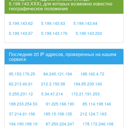
5.199.143.XXX), для которых возможно известно
географическое положение
5.199.143.62
5.199.143.63
5.199.143.64
5.199.143.67
5.199.143.176
5.199.143.202
Последние 20 IP адресов, проверенных на нашем
сервисе
95.153.176.25
84.245.121.194
188.162.4.72
62.213.40.61
212.3.150.58
194.85.239.140
5.255.231.12
5.34.47.214
172.21.191.253
188.233.254.53
91.225.166.190
85.114.198.146
37.214.61.156
185.15.158.135
212.124.7.163
194.190.199.19
87.250.224.247
178.172.246.108