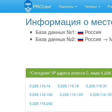
PROzavr
Парсеры
Чекеры
Ра
Информация о место
База данных №1:
Россия
База данных №2:
Россия → 
"Соседние" IP адреса (класса C, вида 5.22
5.228.116.14
5.228.116.19
5.228.116.31
5.228.116.106
5.228.116.125
5.228.116.16
5.228.116.242