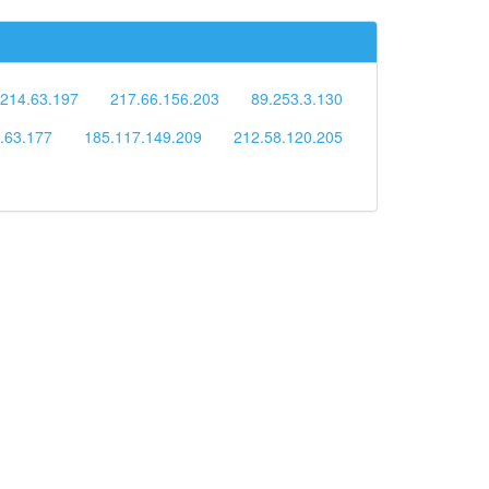
.214.63.197
217.66.156.203
89.253.3.130
.63.177
185.117.149.209
212.58.120.205