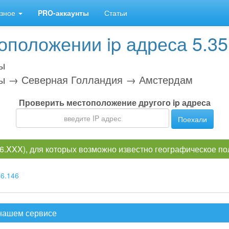
зное
PRO-аккаунты
Статьи
положении ip адреса 5.35.
ы
ы → Северная Голландия → Амстердам
Проверить местоположение другого ip адреса
Поехали
.46.XXX), для которых возможно известно географическое п
46.146
 нашем сервисе