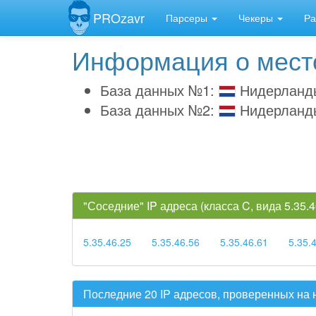
PROzavr
Парсеры
Чекеры
Ра
Информация о место
База данных №1:
Нидерланд
База данных №2:
Нидерланд
"Соседние" IP адреса (класса C, вида 5.35
5.35.46.25
5.35.46.56
5.35.46.61
5.35.
Последние 20 IP адресов, проверенных на