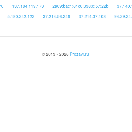
70
137.184.119.173
2a09:bac1:61c0:3380::57:22b
37.140.
5.180.242.122
37.214.56.246
37.214.37.103
94.29.24
© 2013 - 2026
Prozavr.ru