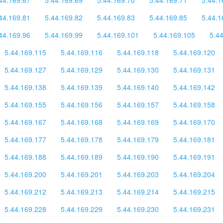
44.169.81
5.44.169.82
5.44.169.83
5.44.169.85
5.44.1
44.169.96
5.44.169.99
5.44.169.101
5.44.169.105
5.4
5.44.169.115
5.44.169.116
5.44.169.118
5.44.169.120
5.44.169.127
5.44.169.129
5.44.169.130
5.44.169.131
5.44.169.138
5.44.169.139
5.44.169.140
5.44.169.142
5.44.169.155
5.44.169.156
5.44.169.157
5.44.169.158
5.44.169.167
5.44.169.168
5.44.169.169
5.44.169.170
5.44.169.177
5.44.169.178
5.44.169.179
5.44.169.181
5.44.169.188
5.44.169.189
5.44.169.190
5.44.169.191
5.44.169.200
5.44.169.201
5.44.169.203
5.44.169.204
5.44.169.212
5.44.169.213
5.44.169.214
5.44.169.215
5.44.169.228
5.44.169.229
5.44.169.230
5.44.169.231