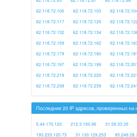
62.118.72.100
62.118.72.103
62.118.72.10
62.118.72.117
62.118.72.120
62.118.72.12
62.118.72.132
62.118.72.134
62.118.72.13
62.118.72.159
62.118.72.162
62.118.72.16
62.118.72.179
62.118.72.180
62.118.72.18
62.118.72.197
62.118.72.199
62.118.72.20
62.118.72.219
62.118.72.220
62.118.72.22
62.118.72.238
62.118.72.239
62.118.72.24
Последние 20 IP адресов, проверенных на
5.44.170.120
212.3.150.96
31.59.33.35
193.233.120.73
31.130.129.253
85.249.28.