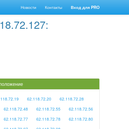
Новости
Контакты
Вход для PRO
18.72.127:
 положение
.118.72.19
62.118.72.20
62.118.72.28
62.118.72.48
62.118.72.55
62.118.72.56
62.118.72.77
62.118.72.78
62.118.72.80
62.118.72.97
62.118.72.98