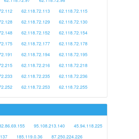
72.112
62.118.72.113
62.118.72.115
72.128
62.118.72.129
62.118.72.130
72.148
62.118.72.152
62.118.72.154
72.175
62.118.72.177
62.118.72.178
72.191
62.118.72.194
62.118.72.195
72.215
62.118.72.216
62.118.72.218
72.233
62.118.72.235
62.118.72.236
72.252
62.118.72.253
62.118.72.255
82.86.69.155
95.108.213.140
45.94.118.225
.137
185.119.0.36
87.250.224.226