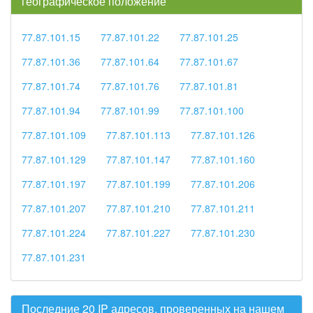
географическое положение
77.87.101.15
77.87.101.22
77.87.101.25
77.87.101.36
77.87.101.64
77.87.101.67
77.87.101.74
77.87.101.76
77.87.101.81
77.87.101.94
77.87.101.99
77.87.101.100
77.87.101.109
77.87.101.113
77.87.101.126
77.87.101.129
77.87.101.147
77.87.101.160
77.87.101.197
77.87.101.199
77.87.101.206
77.87.101.207
77.87.101.210
77.87.101.211
77.87.101.224
77.87.101.227
77.87.101.230
77.87.101.231
Последние 20 IP адресов, проверенных на нашем