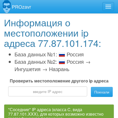
PROzavr
Информация о
местоположении ip
адреса 77.87.101.174:
База данных №1:
Россия
База данных №2:
Россия →
Ингушетия → Назрань
Проверить местоположение другого ip адреса
Поехали
"Соседние" IP адреса (класса C, вида
77.87.101.XXX), для которых возможно известно