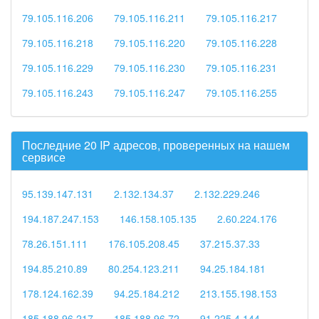
79.105.116.206
79.105.116.211
79.105.116.217
79.105.116.218
79.105.116.220
79.105.116.228
79.105.116.229
79.105.116.230
79.105.116.231
79.105.116.243
79.105.116.247
79.105.116.255
Последние 20 IP адресов, проверенных на нашем
сервисе
95.139.147.131
2.132.134.37
2.132.229.246
194.187.247.153
146.158.105.135
2.60.224.176
78.26.151.111
176.105.208.45
37.215.37.33
194.85.210.89
80.254.123.211
94.25.184.181
178.124.162.39
94.25.184.212
213.155.198.153
185.188.96.217
185.188.96.72
91.225.4.144