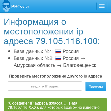
PROzavr
Информация о
местоположении ip
адреса 79.105.116.100:
База данных №1:
Россия
База данных №2:
Россия →
Амурская область → Благовещенск
Проверить местоположение другого ip адреса
Поехали
"Соседние" IP адреса (класса C, вида
79.105.116.XXX), для которых возможно известно