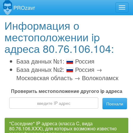
PROzavr
Информация о
местоположении ip
адреса 80.76.106.104:
База данных №1:
Россия
База данных №2:
Россия →
Московская область → Волоколамск
Проверить местоположение другого ip адреса
Поехали
"Соседние" IP адреса (класса C, вида
80.76.106.XXX), для которых возможно известно