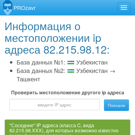
PROzavr
Информация о
местоположении ip
адреса 82.215.98.12:
База данных №1:
Узбекистан
База данных №2:
Узбекистан →
Ташкент
Проверить местоположение другого ip адреса
Поехали
"Соседние" IP адреса (класса C, вида
82.215.98.XXX), для которых возможно известно