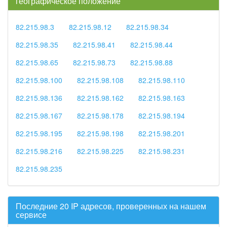
географическое положение
82.215.98.3
82.215.98.12
82.215.98.34
82.215.98.35
82.215.98.41
82.215.98.44
82.215.98.65
82.215.98.73
82.215.98.88
82.215.98.100
82.215.98.108
82.215.98.110
82.215.98.136
82.215.98.162
82.215.98.163
82.215.98.167
82.215.98.178
82.215.98.194
82.215.98.195
82.215.98.198
82.215.98.201
82.215.98.216
82.215.98.225
82.215.98.231
82.215.98.235
Последние 20 IP адресов, проверенных на нашем
сервисе