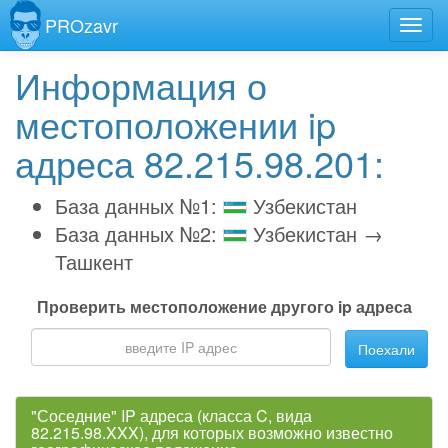
PROzavr
Информация о
местоположении ip
адреса 82.215.98.201:
База данных №1:
Узбекистан
База данных №2:
Узбекистан →
Ташкент
Проверить местоположение другого ip адреса
Поехали
"Соседние" IP адреса (класса C, вида
82.215.98.XXX), для которых возможно известно