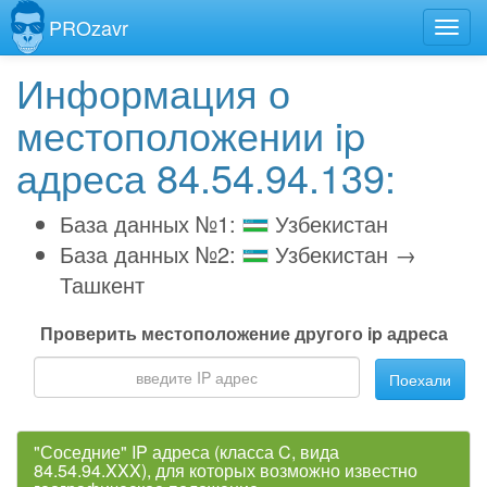
PROzavr
Информация о
местоположении ip
адреса 84.54.94.139:
База данных №1:
Узбекистан
База данных №2:
Узбекистан →
Ташкент
Проверить местоположение другого ip адреса
Поехали
"Соседние" IP адреса (класса C, вида
84.54.94.XXX), для которых возможно известно