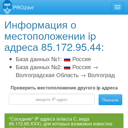
PROzavr
Информация о
местоположении ip
адреса 85.172.95.44:
База данных №1:
Россия
База данных №2:
Россия →
Волгоградская Область → Волгоград
Проверить местоположение другого ip адреса
Поехали
"Соседние" IP адреса (класса C, вида
85.172.95.XXX), для которых возможно известно