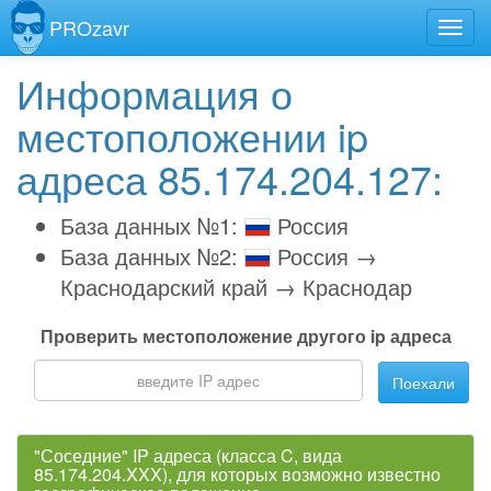
PROzavr
Информация о
местоположении ip
адреса 85.174.204.127:
База данных №1:
Россия
База данных №2:
Россия →
Краснодарский край → Краснодар
Проверить местоположение другого ip адреса
Поехали
"Соседние" IP адреса (класса C, вида
85.174.204.XXX), для которых возможно известно