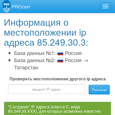
PROzavr
Информация о
местоположении ip
адреса 85.249.30.3:
База данных №1:
Россия
База данных №2:
Россия →
Татарстан
Проверить местоположение другого ip адреса
Поехали
"Соседние" IP адреса (класса C, вида
85.249.30.XXX), для которых возможно известно