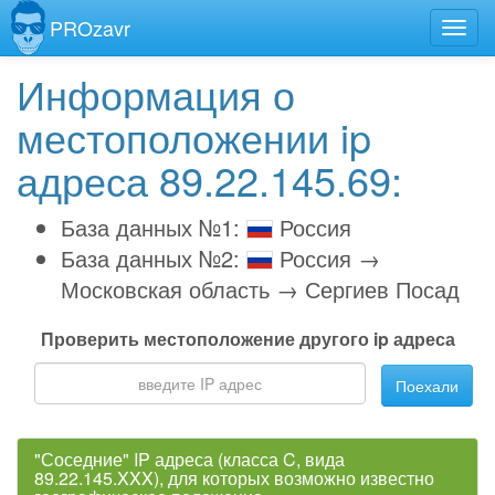
PROzavr
Информация о
местоположении ip
адреса 89.22.145.69:
База данных №1:
Россия
База данных №2:
Россия →
Московская область → Сергиев Посад
Проверить местоположение другого ip адреса
Поехали
"Соседние" IP адреса (класса C, вида
89.22.145.XXX), для которых возможно известно