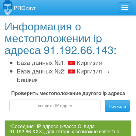
PROzavr
Информация о
местоположении ip
адреса 91.192.66.143:
База данных №1:
Киргизия
База данных №2:
Киргизия →
Бишкек
Проверить местоположение другого ip адреса
Поехали
"Соседние" IP адреса (класса C, вида
91.192.66.XXX), для которых возможно известно